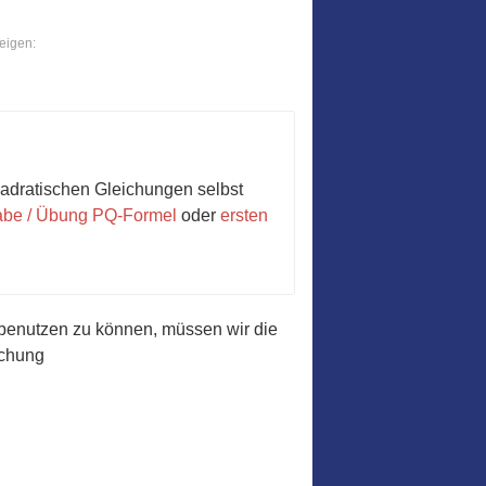
eigen:
uadratischen Gleichungen selbst
gabe / Übung PQ-Formel
oder
ersten
benutzen zu können, müssen wir die
ichung