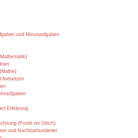
ufgaben und Minusaufgaben
 (Mathematik)
dnen
(Mathe)
 fortsetzen
len
ehraufgaben
r) Erklärung
chnung (Punkt vor Strich)
ner und Nachbarhunderter
k