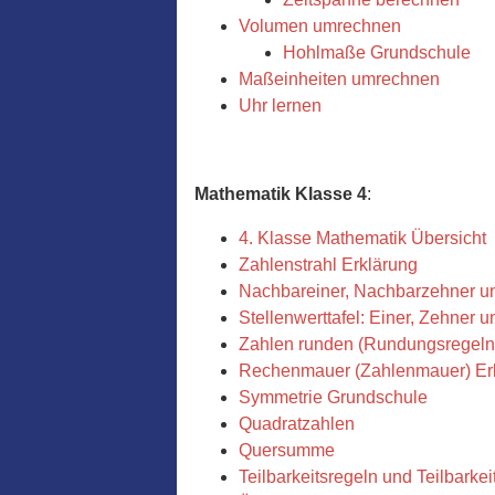
Volumen umrechnen
Hohlmaße Grundschule
Maßeinheiten umrechnen
Uhr lernen
Mathematik Klasse 4
:
4. Klasse Mathematik Übersicht
Zahlenstrahl Erklärung
Nachbareiner, Nachbarzehner u
Stellenwerttafel: Einer, Zehner 
Zahlen runden (Rundungsregeln
Rechenmauer (Zahlenmauer) Er
Symmetrie Grundschule
Quadratzahlen
Quersumme
Teilbarkeitsregeln und Teilbarkei