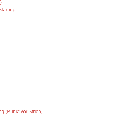
)
klärung
t
g (Punkt vor Strich)