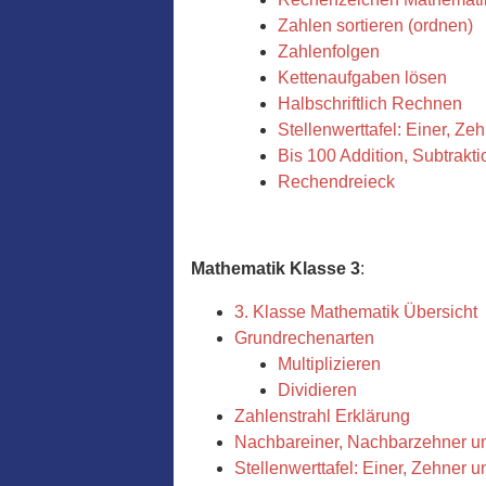
Zahlen sortieren (ordnen)
Zahlenfolgen
Kettenaufgaben lösen
Halbschriftlich Rechnen
Stellenwerttafel: Einer, Ze
Bis 100 Addition, Subtrakti
Rechendreieck
Mathematik Klasse 3
:
3. Klasse Mathematik Übersicht
Grundrechenarten
Multiplizieren
Dividieren
Zahlenstrahl Erklärung
Nachbareiner, Nachbarzehner u
Stellenwerttafel: Einer, Zehner 