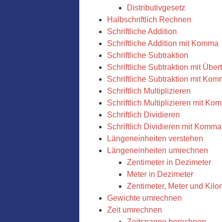
Distributivgesetz
Halbschriftlich Rechnen
Schriftliche Addition
Schriftliche Addition mit Komma
Schriftliche Subtraktion
Schriftliche Subtraktion mit Über
Schriftliche Subtraktion mit Ko
Schriftlich Multiplizieren
Schriftlich Multiplizieren mit Ko
Schriftlich Dividieren
Schriftlich Dividieren mit Komma
Längeneinheiten verstehen
Längeneinheiten umrechnen
Zentimeter in Dezimeter
Meter in Dezimeter
Zentimeter, Meter und Kilo
Gewichte umrechnen
Zeit umrechnen
Zeitspanne berechnen