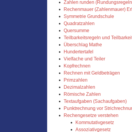
Zahlen runden (Rundungsregeln
Rechenmauer (Zahlenmauer) Er
Symmetrie Grundschule
Quadratzahlen
Quersumme
Teilbarkeitsregeln und Teilbarkei
Überschlag Mathe
Hundertertafel
Vielfache und Teiler
Kopfrechnen
Rechnen mit Geldbeträgen
Primzahlen
Dezimalzahlen
Römische Zahlen
Textaufgaben (Sachaufgaben)
Punktrechnung vor Strichrechnun
Rechengesetze verstehen
Kommutativgesetz
Assoziativgesetz