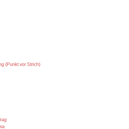
g (Punkt vor Strich)
trag
mma