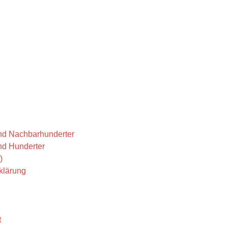
nd Nachbarhunderter
und Hunderter
)
klärung
t