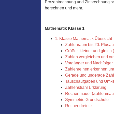
Prozentrechnung und Zinsrechnung so
berechnen und mehr.
Mathematik Klasse 1
:
1. Klasse Mathematik Übersicht
Zahlenraum bis 20: Plusa
Größer, kleiner und gleich
Zahlen vergleichen und or
Vorgänger und Nachfolger 
Zahlenreihen erkennen und
Gerade und ungerade Zah
Tauschaufgaben und Umk
Zahlenstrahl Erklärung
Rechenmauer (Zahlenmaue
Symmetrie Grundschule
Rechendreieck