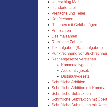
Überschlag Mathe
Hundertertafel
Vielfache und Teiler
Kopfrechnen
Rechnen mit Geldbeträgen
Primzahlen
Dezimalzahlen
Römische Zahlen
Textaufgaben (Sachaufgaben)
Punktrechnung vor Strichrechnun
Rechengesetze verstehen
Kommutativgesetz
Assoziativgesetz
Distributivgesetz
Schriftliche Addition
Schriftliche Addition mit Komma
Schriftliche Subtraktion
Schriftliche Subtraktion mit Über
Schriftliche Subtraktion mit Ko