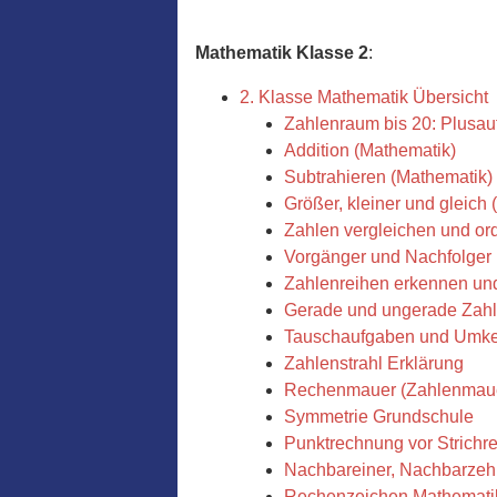
Mathematik Klasse 2
:
2. Klasse Mathematik Übersicht
Zahlenraum bis 20: Plusa
Addition (Mathematik)
Subtrahieren (Mathematik)
Größer, kleiner und gleich
Zahlen vergleichen und or
Vorgänger und Nachfolger 
Zahlenreihen erkennen und
Gerade und ungerade Zah
Tauschaufgaben und Umk
Zahlenstrahl Erklärung
Rechenmauer (Zahlenmaue
Symmetrie Grundschule
Punktrechnung vor Strichre
Nachbareiner, Nachbarzeh
Rechenzeichen Mathemati