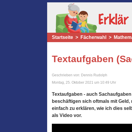
Startseite
Fächerwahl
Mathema
Textaufgaben (S
Geschrieben von: Dennis Rudolph
Montag, 25. Oktober 2021 um 10:49 Uhr
Textaufgaben - auch Sachaufgaben 
beschäftigen sich oftmals mit Geld,
einfach zu erklären, wie ich dies s
als Video vor.