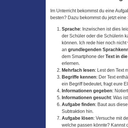
Im Unterricht bekommst du eine Aufgab
besten? Dazu bekommst du jetzt eine Sc
Sprache
: Inzwischen ist dies l
der Schüler oder die Schülerin 
können. Ich rede hier noch nich
an
grundlegenden Sprachkenn
dem Smartphone der
Text in di
erlernen.
Mehrfach lesen
: Lest den Text 
Begriffe kennen
: Der Text enth
ein Begriff bedeutet, fragt eure E
Informationen gegeben
: Notie
Informationen gesucht
: Was is
Aufgabe finden
: Baut aus dies
Subtraktion hin.
Aufgabe lösen
: Versuche mit d
welche passen könnte? Kannst du