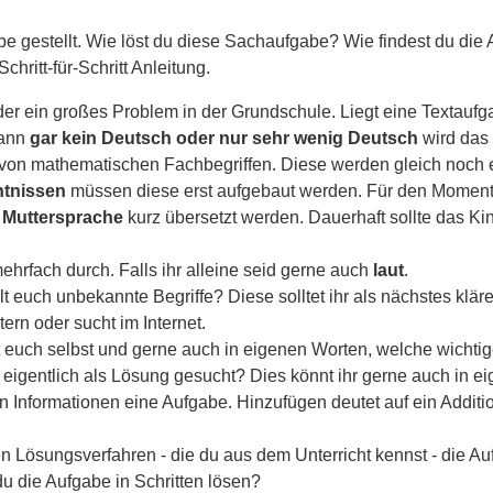
e gestellt. Wie löst du diese Sachaufgabe? Wie findest du die 
hritt-für-Schritt Anleitung.
eider ein großes Problem in der Grundschule. Liegt eine Textauf
kann
gar kein Deutsch oder nur sehr wenig Deutsch
wird das 
t von mathematischen Fachbegriffen. Diese werden gleich noch 
tnissen
müssen diese erst aufgebaut werden. Für den Moment 
e Muttersprache
kurz übersetzt werden. Dauerhaft sollte das K
mehrfach durch. Falls ihr alleine seid gerne auch
laut
.
ält euch unbekannte Begriffe? Diese solltet ihr als nächstes kl
ltern oder sucht im Internet.
rt euch selbst und gerne auch in eigenen Worten, welche wichti
t eigentlich als Lösung gesucht? Dies könnt ihr gerne auch in 
en Informationen eine Aufgabe. Hinzufügen deutet auf ein Addit
en Lösungsverfahren - die du aus dem Unterricht kennst - die A
 die Aufgabe in Schritten lösen?