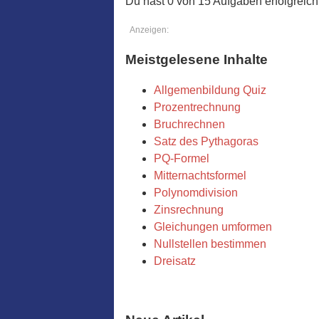
Du hast 0 von 15 Aufgaben erfolgreich 
Anzeigen:
Meistgelesene Inhalte
Allgemenbildung Quiz
Prozentrechnung
Bruchrechnen
Satz des Pythagoras
PQ-Formel
Mitternachtsformel
Polynomdivision
Zinsrechnung
Gleichungen umformen
Nullstellen bestimmen
Dreisatz