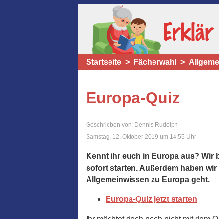
Startseite
Fächerwahl
Allgeme
Europa-Quiz
Geschrieben von: Dennis Rudolph
Samstag, 12. Oktober 2019 um 14:55 Uhr
Kennt ihr euch in Europa aus? Wir 
sofort starten. Außerdem haben wir
Allgemeinwissen zu Europa geht.
Europa-Quiz jetzt starten
Ihr möchtet doch noch nicht mit dem Q